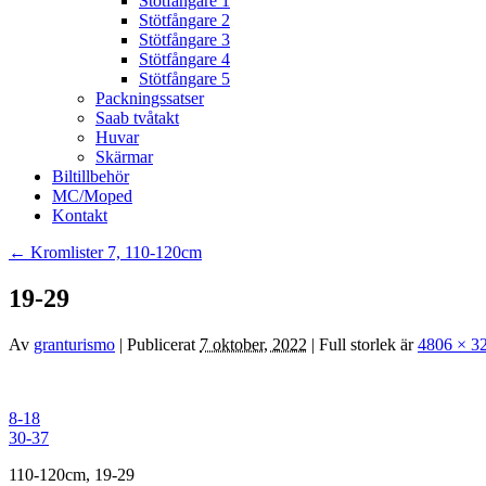
Stötfångare 1
Stötfångare 2
Stötfångare 3
Stötfångare 4
Stötfångare 5
Packningssatser
Saab tvåtakt
Huvar
Skärmar
Biltillbehör
MC/Moped
Kontakt
←
Kromlister 7, 110-120cm
19-29
Av
granturismo
|
Publicerat
7 oktober, 2022
|
Full storlek är
4806 × 3
8-18
30-37
110-120cm, 19-29