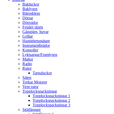
Bakluckor
Baklysen
Bilemblem
Dörrar
Dörrsidor
Fender skirts
Gångjärn, huvar
Grillar
Hastighetsmätare
Instrumentbrädor
Konsoller
Lyktsargar/Framlysen
Mattor
Radio
Rutor
Targaluckor
Säten
Torkar Motorer
Vent rutor
Topplockspackningar
Topplockspackningar 1
Topplockspackningar 2
Topplockspackningar 3
Stötfångare