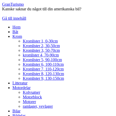
GranTurismo
Kanske saknar du något till din amerikanska bil?
Gå till innehåll
Hem
Båt
Krom
Kromlister 1, 0-30cm
Kromlister 2, 30-50cm
Kromlister 3, 50-70cm
kromlister 4, 70-90cm
Kromlister 5, 90-100cm
Kromlister 6, 100-110cm
Kromlister 7, 110-120cm
Kromlister 8, 120-130cm
Kromlister 9, 130-150cm
Litteratur
Motordelar
Kolvsatser
Motorblock
Motorer
ramlager, vevlager
Bilar
Bildelar