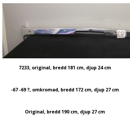
7233, original, bredd 181 cm, djup 24 cm
-67 -69 ?, omkromad, bredd 172 cm, djup 27 cm
Original, bredd 190 cm, djup 27 cm