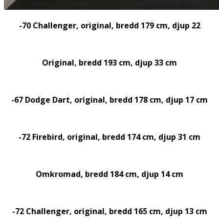
-70 Challenger, original, bredd 179 cm, djup 22
Original, bredd 193 cm, djup 33 cm
-67 Dodge Dart, original, bredd 178 cm, djup 17 cm
-72 Firebird, original, bredd 174 cm, djup 31 cm
Omkromad, bredd 184 cm, djup 14 cm
-72 Challenger, original, bredd 165 cm, djup 13 cm