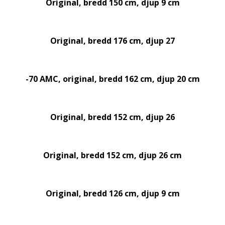
Original, bredd 150 cm, djup 9 cm
Original, bredd 176 cm, djup 27
-70 AMC, original, bredd 162 cm, djup 20 cm
Original, bredd 152 cm, djup 26
Original, bredd 152 cm, djup 26 cm
Original, bredd 126 cm, djup 9 cm