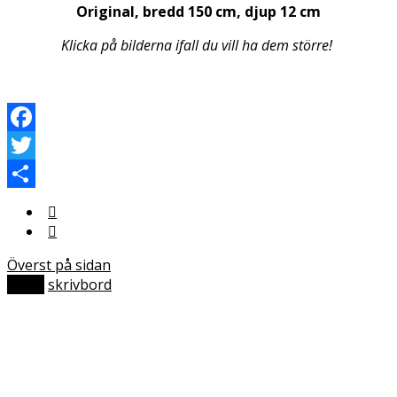
Original, bredd 150 cm, djup 12 cm
Klicka på bilderna ifall du vill ha dem större!
Facebook
Twitter
Dela
Överst på sidan
mobil
skrivbord